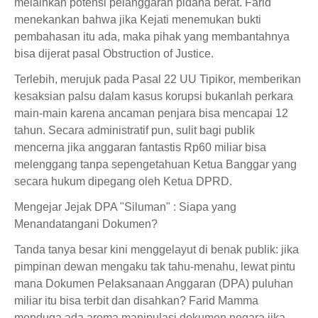
melainkan potensi pelanggaran pidana berat. Farid
menekankan bahwa jika Kejati menemukan bukti
pembahasan itu ada, maka pihak yang membantahnya
bisa dijerat pasal Obstruction of Justice.
Terlebih, merujuk pada Pasal 22 UU Tipikor, memberikan
kesaksian palsu dalam kasus korupsi bukanlah perkara
main-main karena ancaman penjara bisa mencapai 12
tahun. Secara administratif pun, sulit bagi publik
mencerna jika anggaran fantastis Rp60 miliar bisa
melenggang tanpa sepengetahuan Ketua Banggar yang
secara hukum dipegang oleh Ketua DPRD.
Mengejar Jejak DPA "Siluman" : Siapa yang
Menandatangani Dokumen?
Tanda tanya besar kini menggelayut di benak publik: jika
pimpinan dewan mengaku tak tahu-menahu, lewat pintu
mana Dokumen Pelaksanaan Anggaran (DPA) puluhan
miliar itu bisa terbit dan disahkan? Farid Mamma
menduga ada aroma manipulasi dokumen negara jika