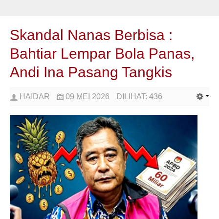
Skandal Nanas Berbisa :
Bahtiar Lempar Bola Panas,
Andi Ina Pasang Tangkis
HAIDAR
09 MEI 2026
DILIHAT:
436