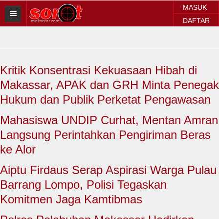
MASUK
DAFTAR
HOME
BERITA SOROT
Kritik Konsentrasi Kekuasaan Hibah di
Sorot Makassar
Makassar, APAK dan GRH Minta Penegak
Sorot Sulsel
Hukum dan Publik Perketat Pengawasan
Sorot Regional
Mahasiswa UNDIP Curhat, Mentan Amran
Langsung Perintahkan Pengiriman Beras
Sorot Nasional
ke Alor
Sorot Internasional
Aiptu Firdaus Serap Aspirasi Warga Pulau
POLITIK
Barrang Lompo, Polisi Tegaskan
Komitmen Jaga Kamtibmas
EKONOMI