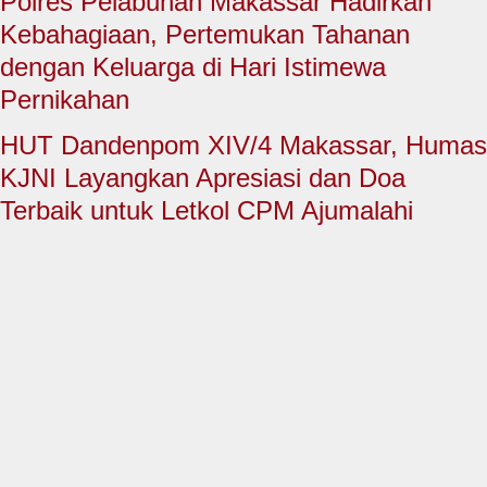
Polres Pelabuhan Makassar Hadirkan
HUKUM & KRIMINAL
Kebahagiaan, Pertemukan Tahanan
TNI & POLRI
dengan Keluarga di Hari Istimewa
Pernikahan
CONTACT US
HUT Dandenpom XIV/4 Makassar, Humas
KJNI Layangkan Apresiasi dan Doa
Terbaik untuk Letkol CPM Ajumalahi