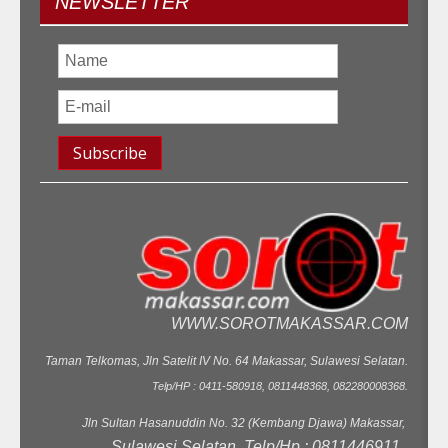
NEWSLETTER
WWW.SOROTMAKASSAR.COM
Taman Telkomas, Jln Satelit IV No. 64 Makassar, Sulawesi Selatan.
Telp/HP : 0411-580918, 0811448368, 082280008368.
Jln Sultan Hasanuddin No. 32 (Kembang Djawa) Makassar,
Sulawesi Selatan. Telp/Hp : 0811446911.