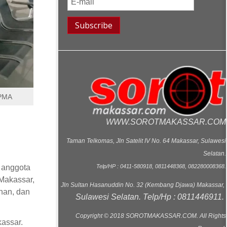
PPMA
WWW.SOROTMAKASSAR.COM
Taman Telkomas, Jln Satelit IV No. 64 Makassar, Sulawesi
Selatan.
 anggota
Telp/HP : 0411-580918, 0811448368, 082280008368.
Makassar,
Jln Sultan Hasanuddin No. 32 (Kembang Djawa) Makassar,
nan, dan
Sulawesi Selatan. Telp/Hp : 0811446911.
Copyright © 2018 SOROTMAKASSAR.COM. All Rights
assar.