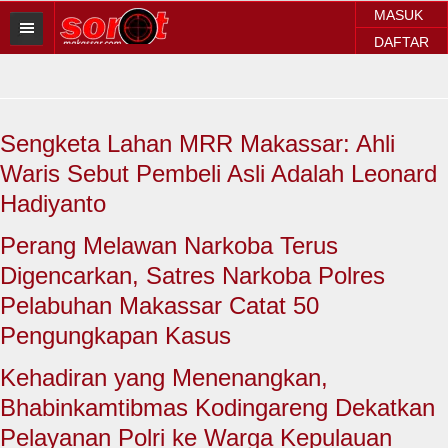
MASUK
DAFTAR
HOME
BERITA SOROT
Sengketa Lahan MRR Makassar: Ahli
Sorot Makassar
Waris Sebut Pembeli Asli Adalah Leonard
Sorot Sulsel
Hadiyanto
Sorot Regional
Perang Melawan Narkoba Terus
Digencarkan, Satres Narkoba Polres
Sorot Nasional
Pelabuhan Makassar Catat 50
Sorot Internasional
Pengungkapan Kasus
POLITIK
Kehadiran yang Menenangkan,
Bhabinkamtibmas Kodingareng Dekatkan
EKONOMI
Pelayanan Polri ke Warga Kepulauan