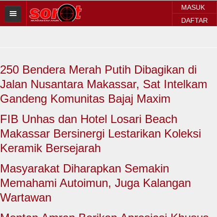
MASUK
DAFTAR
HOME
BERITA SOROT
250 Bendera Merah Putih Dibagikan di
Sorot Makassar
Jalan Nusantara Makassar, Sat Intelkam
Sorot Sulsel
Gandeng Komunitas Bajaj Maxim
Sorot Regional
FIB Unhas dan Hotel Losari Beach
Makassar Bersinergi Lestarikan Koleksi
Sorot Nasional
Keramik Bersejarah
Sorot Internasional
Masyarakat Diharapkan Semakin
POLITIK
Memahami Autoimun, Juga Kalangan
Wartawan
EKONOMI