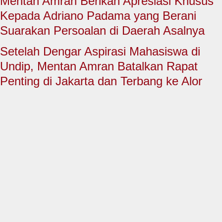
Mentan Amran Berikan Apresiasi Khusus
HUKUM & KRIMINAL
Kepada Adriano Padama yang Berani
TNI & POLRI
Suarakan Persoalan di Daerah Asalnya
CONTACT US
Setelah Dengar Aspirasi Mahasiswa di
Undip, Mentan Amran Batalkan Rapat
Penting di Jakarta dan Terbang ke Alor