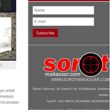
PO
WWW.SOROTMAKASSAR.COM
Taman Telkomas, Jln Satelit IV No. 64 Makassar, Sulawesi
ya untuk
Selatan.
iamankan
Telp/HP : 0411-580918, 0811448368, 082280008368.
 Kecamatan