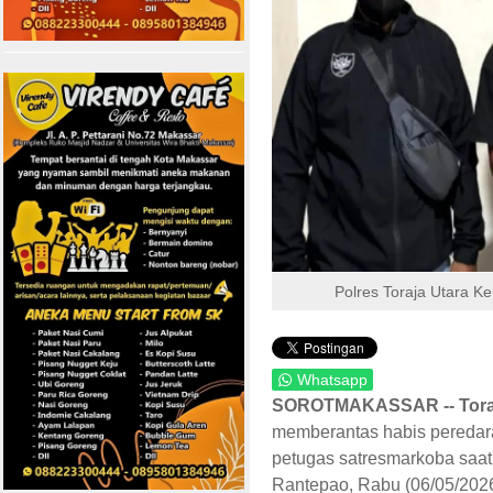
Polres Toraja Utara K
Whatsapp
SOROTMAKASSAR -- Toraj
memberantas habis peredaran
petugas satresmarkoba saa
Rantepao, Rabu (06/05/2026)