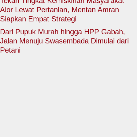
Tekan Tingkat Kemiskinan Masyarakat
HUKUM & KRIMINAL
Alor Lewat Pertanian, Mentan Amran
TNI & POLRI
Siapkan Empat Strategi
CONTACT US
Dari Pupuk Murah hingga HPP Gabah,
Jalan Menuju Swasembada Dimulai dari
Petani