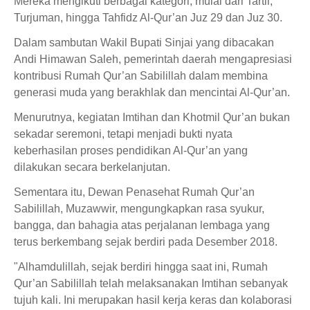
Mereka mengikuti berbagai kategori, mulai dari Tartil,
Turjuman, hingga Tahfidz Al-Qur’an Juz 29 dan Juz 30.
Dalam sambutan Wakil Bupati Sinjai yang dibacakan
Andi Himawan Saleh, pemerintah daerah mengapresiasi
kontribusi Rumah Qur’an Sabilillah dalam membina
generasi muda yang berakhlak dan mencintai Al-Qur’an.
Menurutnya, kegiatan Imtihan dan Khotmil Qur’an bukan
sekadar seremoni, tetapi menjadi bukti nyata
keberhasilan proses pendidikan Al-Qur’an yang
dilakukan secara berkelanjutan.
Sementara itu, Dewan Penasehat Rumah Qur’an
Sabilillah, Muzawwir, mengungkapkan rasa syukur,
bangga, dan bahagia atas perjalanan lembaga yang
terus berkembang sejak berdiri pada Desember 2018.
"Alhamdulillah, sejak berdiri hingga saat ini, Rumah
Qur’an Sabilillah telah melaksanakan Imtihan sebanyak
tujuh kali. Ini merupakan hasil kerja keras dan kolaborasi