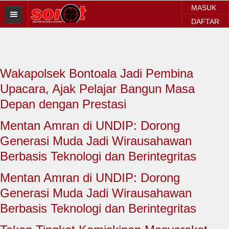
MASUK
DAFTAR
HOME
BERITA SOROT
Wakapolsek Bontoala Jadi Pembina
Sorot Makassar
Upacara, Ajak Pelajar Bangun Masa
Sorot Sulsel
Depan dengan Prestasi
Sorot Regional
Mentan Amran di UNDIP: Dorong
Generasi Muda Jadi Wirausahawan
Sorot Nasional
Berbasis Teknologi dan Berintegritas
Sorot Internasional
Mentan Amran di UNDIP: Dorong
POLITIK
Generasi Muda Jadi Wirausahawan
Berbasis Teknologi dan Berintegritas
EKONOMI