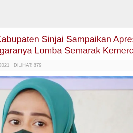
bupaten Sinjai Sampaikan Apres
nggaranya Lomba Semarak Kemer
2021
DILIHAT:
879