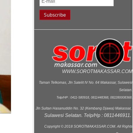
WWW.SOROTMAKASSAR.COM
Taman Telkomas, Jln Satelit IV No. 64 Makassar, Sulawesi
Selatan.
Telp/HP : 0411-580918, 0811448368, 082280008368.
Jln Sultan Hasanuddin No. 32 (Kembang Djawa) Makassar,
Sulawesi Selatan. Telp/Hp : 0811446911.
Copyright © 2018 SOROTMAKASSAR.COM. All Rights