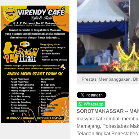
Prestasi Membanggakan, Bh
Whatsapp
SOROTMAKASSAR -- MA
masyarakat kembali membua
Mamajang, Polrestabes Maka
Teladan tingkat Polrestabe