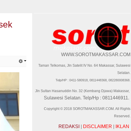
sek
WWW.SOROTMAKASSAR.COM
Taman Telkomas, Jln Satelit IV No. 64 Makassar, Sulawesi
Selatan.
Telp/HP : 0411-580918, 0811448368, 082280008368.
Jln Sultan Hasanuddin No. 32 (Kembang Djawa) Makassar,
Sulawesi Selatan. Telp/Hp : 0811446911.
Copyright © 2018 SOROTMAKASSAR.COM. All Rights
Reserved.
REDAKSI
|
DISCLAIMER
|
IKLAN