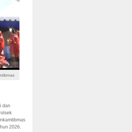
mtibmas
i dan
olsek
binkamtibmas
ahun 2026.