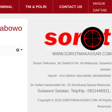
MASUK
IMINAL
TNI & POLRI
CONTACT US
DAFTAR
Prabowo
WWW.SOROTMAKASSAR.COM
Taman Telkomas, Jln Satelit IV No. 64 Makassar, Sulawesi
Selatan.
Telp/HP : 0411-580918, 0811448368, 082280008368.
Jln Sultan Hasanuddin No. 32 (Kembang Djawa) Makassar,
Sulawesi Selatan. Telp/Hp : 0811446911.
Copyright © 2018 SOROTMAKASSAR.COM. All Rights
Reserved.