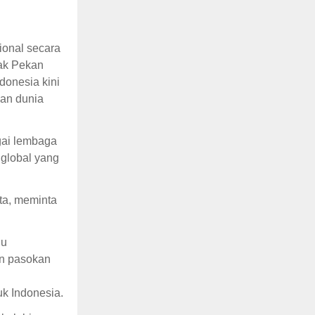
onal secara
cak Pekan
donesia kini
an dunia
gai lembaga
 global yang
ta, meminta
ju
an pasokan
k Indonesia.