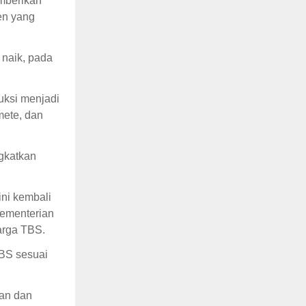
mberikan
en yang
 naik, pada
uksi menjadi
mete, dan
ngkatkan
ni kembali
Kementerian
arga TBS.
TBS sesuai
an dan