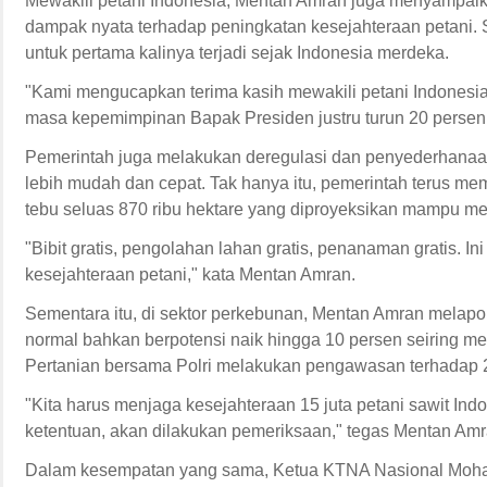
Mewakili petani Indonesia, Mentan Amran juga menyampaika
dampak nyata terhadap peningkatan kesejahteraan petani.
untuk pertama kalinya terjadi sejak Indonesia merdeka.
"Kami mengucapkan terima kasih mewakili petani Indonesia
masa kepemimpinan Bapak Presiden justru turun 20 persen. 
Pemerintah juga melakukan deregulasi dan penyederhanaan 
lebih mudah dan cepat. Tak hanya itu, pemerintah terus memp
tebu seluas 870 ribu hektare yang diproyeksikan mampu men
"Bibit gratis, pengolahan lahan gratis, penanaman gratis.
kesejahteraan petani," kata Mentan Amran.
Sementara itu, di sektor perkebunan, Mentan Amran melapor
normal bahkan berpotensi naik hingga 10 persen seiring m
Pertanian bersama Polri melakukan pengawasan terhadap 
"Kita harus menjaga kesejahteraan 15 juta petani sawit Ind
ketentuan, akan dilakukan pemeriksaan," tegas Mentan Amr
Dalam kesempatan yang sama, Ketua KTNA Nasional Moham