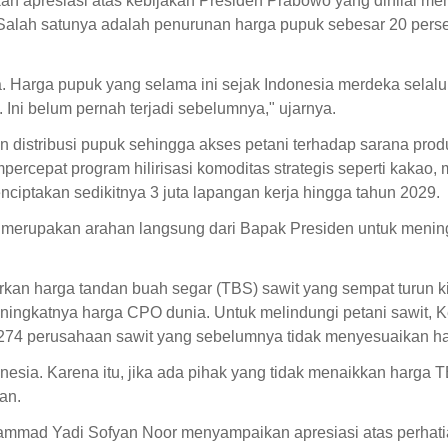
n apresiasi atas kebijakan Presiden Prabowo yang dinilai me
 Salah satunya adalah penurunan harga pupuk sebesar 20 pers
. Harga pupuk yang selama ini sejak Indonesia merdeka selalu
Ini belum pernah terjadi sebelumnya," ujarnya.
distribusi pupuk sehingga akses petani terhadap sarana prod
ercepat program hilirisasi komoditas strategis seperti kakao, 
ciptakan sedikitnya 3 juta lapangan kerja hingga tahun 2029.
 Ini merupakan arahan langsung dari Bapak Presiden untuk meni
kan harga tandan buah segar (TBS) sawit yang sempat turun ki
eningkatnya harga CPO dunia. Untuk melindungi petani sawit, 
274 perusahaan sawit yang sebelumnya tidak menyesuaikan h
onesia. Karena itu, jika ada pihak yang tidak menaikkan harga 
an.
mad Yadi Sofyan Noor menyampaikan apresiasi atas perhati