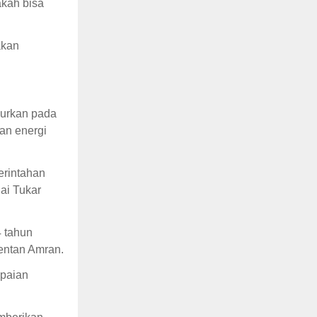
akah bisa
akan
curkan pada
an energi
erintahan
ai Tukar
4 tahun
Mentan Amran.
apaian