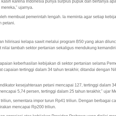
ma kasih karena Indonesia punya surplus pupuk dan bertanya ap
 mereka," ujarnya.
leh membuat pemerintah lengah. Ia meminta agar setiap kebij
 petani.
hilirisasi kelapa sawit melalui program B50 yang akan dilun
 nilai tambah sektor pertanian sekaligus mendukung kemandiri
aian keberhasilan kebijakan di sektor pertanian selama Pem
capaian tertinggi dalam 34 tahun terakhir, ditandai dengan Nil
indikator kesejahteraan petani mencapai 127, tertinggi dalam 3
ncapai 5,74 persen, tertinggi dalam 25 tahun terakhir," ujar 
triliun, sementara impor turun Rp41 triliun. Dengan berbagai c
kirakan mencapai Rp200 triliun.