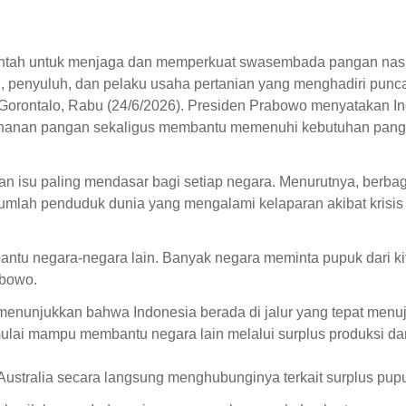
ntah untuk menjaga dan memperkuat swasembada pangan nasi
yan, penyuluh, dan pelaku usaha pertanian yang menghadiri pun
Gorontalo, Rabu (24/6/2026). Presiden Prabowo menyatakan In
tahanan pangan sekaligus membantu memenuhi kebutuhan pang
 isu paling mendasar bagi setiap negara. Menurutnya, berba
jumlah penduduk dunia yang mengalami kelaparan akibat krisis
bantu negara-negara lain. Banyak negara meminta pupuk dari ki
abowo.
enunjukkan bahwa Indonesia berada di jalur yang tepat menu
ulai mampu membantu negara lain melalui surplus produksi d
tralia secara langsung menghubunginya terkait surplus pupu