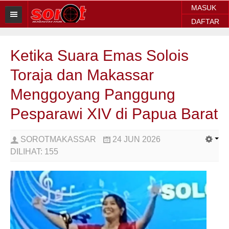
MASUK
DAFTAR
HOME
Ketika Suara Emas Solois
BERITA SOROT
Toraja dan Makassar
Sorot Makassar
Menggoyang Panggung
Sorot Sulsel
Pesparawi XIV di Papua Barat
Sorot Regional
SOROTMAKASSAR
24 JUN 2026
Sorot Nasional
DILIHAT:
155
Sorot Internasional
POLITIK
EKONOMI