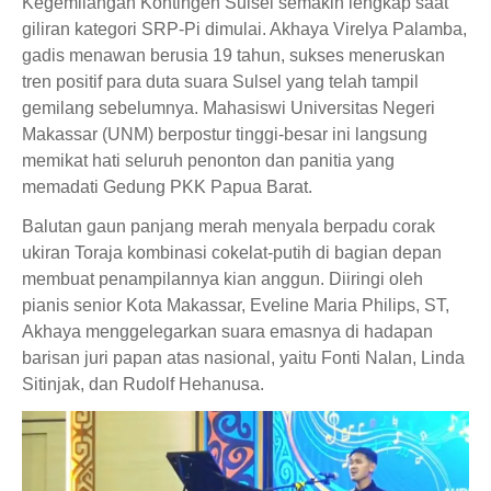
Kegemilangan Kontingen Sulsel semakin lengkap saat
giliran kategori SRP-Pi dimulai. Akhaya Virelya Palamba,
gadis menawan berusia 19 tahun, sukses meneruskan
tren positif para duta suara Sulsel yang telah tampil
gemilang sebelumnya. Mahasiswi Universitas Negeri
Makassar (UNM) berpostur tinggi-besar ini langsung
memikat hati seluruh penonton dan panitia yang
memadati Gedung PKK Papua Barat.
Balutan gaun panjang merah menyala berpadu corak
ukiran Toraja kombinasi cokelat-putih di bagian depan
membuat penampilannya kian anggun. Diiringi oleh
pianis senior Kota Makassar, Eveline Maria Philips, ST,
Akhaya menggelegarkan suara emasnya di hadapan
barisan juri papan atas nasional, yaitu Fonti Nalan, Linda
Sitinjak, dan Rudolf Hehanusa.