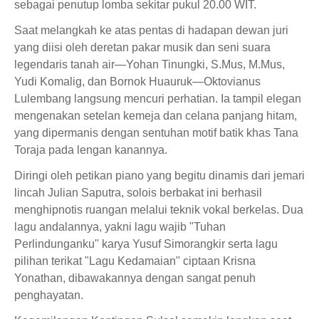
sebagai penutup lomba sekitar pukul 20.00 WIT.
Saat melangkah ke atas pentas di hadapan dewan juri
yang diisi oleh deretan pakar musik dan seni suara
legendaris tanah air—Yohan Tinungki, S.Mus, M.Mus,
Yudi Komalig, dan Bornok Huauruk—Oktovianus
Lulembang langsung mencuri perhatian. Ia tampil elegan
mengenakan setelan kemeja dan celana panjang hitam,
yang dipermanis dengan sentuhan motif batik khas Tana
Toraja pada lengan kanannya.
Diringi oleh petikan piano yang begitu dinamis dari jemari
lincah Julian Saputra, solois berbakat ini berhasil
menghipnotis ruangan melalui teknik vokal berkelas. Dua
lagu andalannya, yakni lagu wajib "Tuhan
Perlindunganku" karya Yusuf Simorangkir serta lagu
pilihan terikat "Lagu Kedamaian" ciptaan Krisna
Yonathan, dibawakannya dengan sangat penuh
penghayatan.