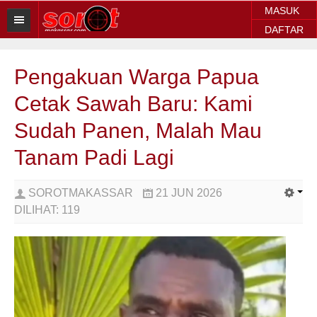
MASUK
DAFTAR
HOME
Pengakuan Warga Papua
BERITA SOROT
Cetak Sawah Baru: Kami
Sorot Makassar
Sudah Panen, Malah Mau
Sorot Sulsel
Tanam Padi Lagi
Sorot Regional
SOROTMAKASSAR
21 JUN 2026
Sorot Nasional
DILIHAT:
119
Sorot Internasional
POLITIK
EKONOMI