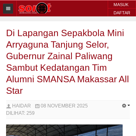
MASUK
DAFTAR
HOME
Di Lapangan Sepakbola Mini
BERITA SOROT
Arryaguna Tanjung Selor,
Sorot Makassar
Gubernur Zainal Paliwang
Sorot Sulsel
Sambut Kedatangan Tim
Sorot Regional
Alumni SMANSA Makassar All
Sorot Nasional
Star
Sorot Internasional
HAIDAR
08 NOVEMBER 2025
POLITIK
DILIHAT:
259
EKONOMI