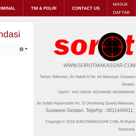
MASUK
IMINAL
TNI & POLRI
CONTACT US
DAFTAR
ndasi
WWW.SOROTMAKASSAR.COM
Taman Telkomas, Jln Satelit IV No. 64 Makassar, Sulawesi
Selatan.
Telp/HP : 0411-580918, 0811448368, 082280008368.
Jln Sultan Hasanuddin No. 32 (Kembang Djawa) Makassar,
Sulawesi Selatan. Telp/Hp : 0811446911.
Copyright © 2018 SOROTMAKASSAR.COM. All Rights
Reserved.