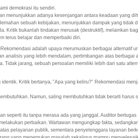
mi demokrasi itu sendiri.
rperan menunjukkan adanya kesenjangan antara keadaan yang di
elemahan sebuah kebijakan, menunjukkan dampak yang tidak dia
 Kritik bukanlah tindakan merusak (destruktif), melainkan bag
erus belajar dan memperbaiki diri.
Rekomendasi adalah upaya merumuskan berbagai alternatif u
n analisis yang lebih mendalam, pertimbangan atas berbagai ak
Tidak jarang, sebuah persoalan memiliki lebih dari satu altern
ng identik. Kritik bertanya, "Apa yang keliru?" Rekomendasi men
membutuhkan. Namun, saling membutuhkan tidak berarti harus s
an seperti itu tanpa merasa ada yang janggal. Auditor bertug
elakukan perbaikan. Wartawan mengungkap fakta, sedangkan
tas pelayanan publik, sementara penyelenggara layanan ber
 orang yang menemukan masalah sekaligus mampu menyelesaik