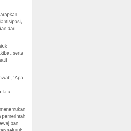
harapkan
ntisipasi,
ian dari
ntuk
ibat, serta
atif
jawab, "Apa
elalu
as menemukan
 pemerintah
kewajiban
an seluruh