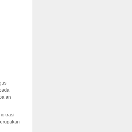
gus
 pada
oalan
mokrasi
merupakan