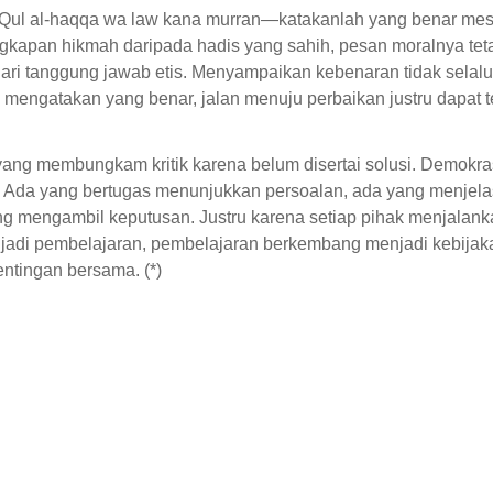
, Qul al-haqqa wa law kana murran—katakanlah yang benar mes
ungkapan hikmah daripada hadis yang sahih, pesan moralnya tet
 tanggung jawab etis. Menyampaikan kebenaran tidak selalu b
 mengatakan yang benar, jalan menuju perbaikan justru dapat t
ang membungkam kritik karena belum disertai solusi. Demokra
Ada yang bertugas menunjukkan persoalan, ada yang menjel
ng mengambil keputusan. Justru karena setiap pihak menjalan
njadi pembelajaran, pembelajaran berkembang menjadi kebijak
ntingan bersama. (*)