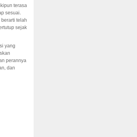
kipun terasa
ap sesuai.
erarti telah
ertutup sejak
si yang
askan
kan perannya
an, dan