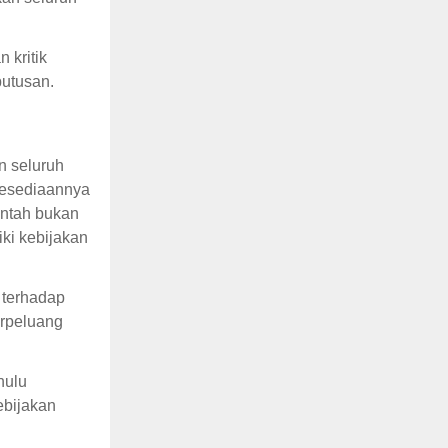
 kritik
utusan.
n seluruh
kesediaannya
intah bukan
ki kebijakan
 terhadap
erpeluang
hulu
ebijakan