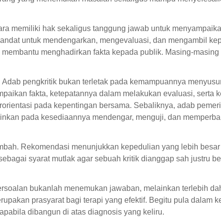
ra memiliki hak sekaligus tanggung jawab untuk menyampaikan
 mandat untuk mendengarkan, mengevaluasi, dan mengambil kep
 membantu menghadirkan fakta kepada publik. Masing-masing
.
. Adab pengkritik bukan terletak pada kemampuannya menyusu
paikan fakta, ketepatannya dalam melakukan evaluasi, serta 
rorientasi pada kepentingan bersama. Sebaliknya, adab pemer
ainkan pada kesediaannya mendengar, menguji, dan memperbai
i tambah. Rekomendasi menunjukkan kepedulian yang lebih besar
bagai syarat mutlak agar sebuah kritik dianggap sah justru b
persoalan bukanlah menemukan jawaban, melainkan terlebih da
pakan prasyarat bagi terapi yang efektif. Begitu pula dalam k
apabila dibangun di atas diagnosis yang keliru.