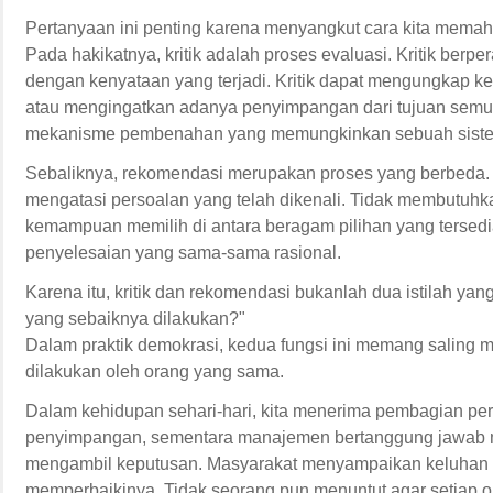
Pertanyaan ini penting karena menyangkut cara kita memaha
Pada hakikatnya, kritik adalah proses evaluasi. Kritik be
dengan kenyataan yang terjadi. Kritik dapat mengungkap k
atau mengingatkan adanya penyimpangan dari tujuan semula.
mekanisme pembenahan yang memungkinkan sebuah sistem t
Sebaliknya, rekomendasi merupakan proses yang berbeda. 
mengatasi persoalan yang telah dikenali. Tidak membutuhka
kemampuan memilih di antara beragam pilihan yang tersedia. 
penyelesaian yang sama-sama rasional.
Karena itu, kritik dan rekomendasi bukanlah dua istilah ya
yang sebaiknya dilakukan?"
Dalam praktik demokrasi, kedua fungsi ini memang saling 
dilakukan oleh orang yang sama.
Dalam kehidupan sehari-hari, kita menerima pembagian per
penyimpangan, sementara manajemen bertanggung jawab m
mengambil keputusan. Masyarakat menyampaikan keluhan a
memperbaikinya. Tidak seorang pun menuntut agar setiap